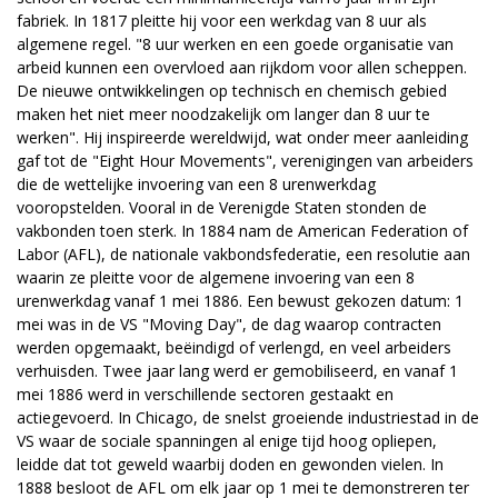
fabriek. In 1817 pleitte hij voor een werkdag van 8 uur als
algemene regel. "8 uur werken en een goede organisatie van
arbeid kunnen een overvloed aan rijkdom voor allen scheppen.
De nieuwe ontwikkelingen op technisch en chemisch gebied
maken het niet meer noodzakelijk om langer dan 8 uur te
werken". Hij inspireerde wereldwijd, wat onder meer aanleiding
gaf tot de "Eight Hour Movements", verenigingen van arbeiders
die de wettelijke invoering van een 8 urenwerkdag
vooropstelden. Vooral in de Verenigde Staten stonden de
vakbonden toen sterk. In 1884 nam de American Federation of
Labor (AFL), de nationale vakbondsfederatie, een resolutie aan
waarin ze pleitte voor de algemene invoering van een 8
urenwerkdag vanaf 1 mei 1886. Een bewust gekozen datum: 1
mei was in de VS "Moving Day", de dag waarop contracten
werden opgemaakt, beëindigd of verlengd, en veel arbeiders
verhuisden. Twee jaar lang werd er gemobiliseerd, en vanaf 1
mei 1886 werd in verschillende sectoren gestaakt en
actiegevoerd. In Chicago, de snelst groeiende industriestad in de
VS waar de sociale spanningen al enige tijd hoog opliepen,
leidde dat tot geweld waarbij doden en gewonden vielen. In
1888 besloot de AFL om elk jaar op 1 mei te demonstreren ter