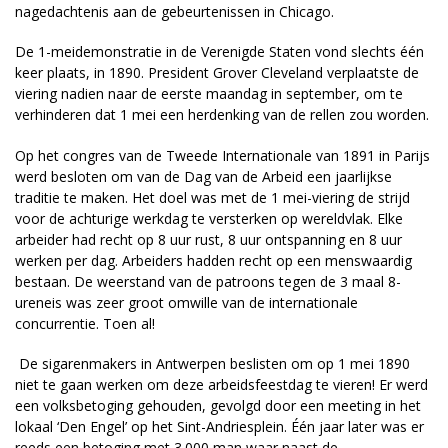
nagedachtenis aan de gebeurtenissen in Chicago.
De 1-meidemonstratie in de Verenigde Staten vond slechts één
keer plaats, in 1890. President Grover Cleveland verplaatste de
viering nadien naar de eerste maandag in september, om te
verhinderen dat 1 mei een herdenking van de rellen zou worden.
Op het congres van de Tweede Internationale van 1891 in Parijs
werd besloten om van de Dag van de Arbeid een jaarlijkse
traditie te maken. Het doel was met de 1 mei-viering de strijd
voor de achturige werkdag te versterken op wereldvlak. Elke
arbeider had recht op 8 uur rust, 8 uur ontspanning en 8 uur
werken per dag. Arbeiders hadden recht op een menswaardig
bestaan. De weerstand van de patroons tegen de 3 maal 8-
ureneis was zeer groot omwille van de internationale
concurrentie. Toen al!
De sigarenmakers in Antwerpen beslisten om op 1 mei 1890
niet te gaan werken om deze arbeidsfeestdag te vieren! Er werd
een volksbetoging gehouden, gevolgd door een meeting in het
lokaal ‘Den Engel’ op het Sint-Andriesplein. Één jaar later was er
reeds een betoging met 3.000 man waar naast de