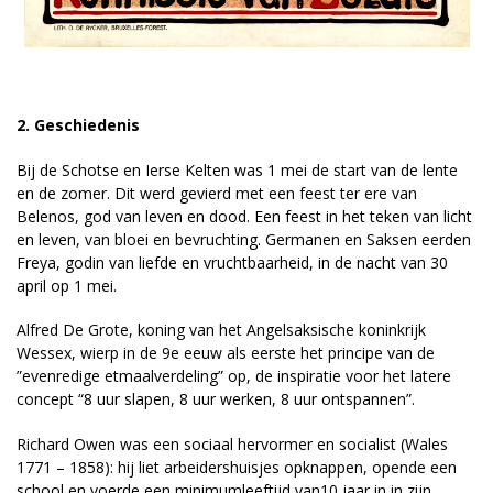
2. Geschiedenis
Bij de Schotse en Ierse Kelten was 1 mei de start van de lente
en de zomer. Dit werd gevierd met een feest ter ere van
Belenos, god van leven en dood. Een feest in het teken van licht
en leven, van bloei en bevruchting. Germanen en Saksen eerden
Freya, godin van liefde en vruchtbaarheid, in de nacht van 30
april op 1 mei.
Alfred De Grote, koning van het Angelsaksische koninkrijk
Wessex, wierp in de 9e eeuw als eerste het principe van de
”evenredige etmaalverdeling” op, de inspiratie voor het latere
concept “8 uur slapen, 8 uur werken, 8 uur ontspannen”.
Richard Owen was een sociaal hervormer en socialist (Wales
1771 – 1858): hij liet arbeidershuisjes opknappen, opende een
school en voerde een minimumleeftijd van10 jaar in in zijn