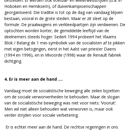
bestelden. Er werden ook voetbal- en wielerwedstrijden (o.a. in
Hoboken en Hemiksem), of duivenkampioenschappen
georganiseerd. Die traditie is tot op de dag van vandaag blijven
bestaan, vooral in de grote steden. Maar er zit sleet op de
formule. De praalwagens en verkleedpartijen zijn verdwenen. De
optochten worden korter, de gemiddelde leeftijd van de
deelnemers steeds hoger. Sedert 1994 probeert het Vlaams
Blok / Belang de 1 mei-symboliek van de socialisten af te pikken
met eigen betogingen, eerst in het Aalst van priester Daens
(1994 en 1996), en in Vilvoorde (1998) waar de Renault fabriek
dichtging.
4. Er is meer aan de hand ….
Vandaag moet de socialistische beweging alle zeilen bijzetten
om de sociale verworvenheden te behouden. Maar de slogan
van de socialistische beweging was niet voor niets: ‘Vooruit’.
Men wil niet alleen behouden wat verworven is, maar ook
verder strijden voor sociale verbetering.
Er is echter meer aan de hand. De rechtse regeringen in ons