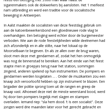
sigarenmakers ook de dokwerkers bij aansloten. Het 1 meifeest
nam uitbreiding en werd een traditie voor de socialistische
beweging in Antwerpen.
In Aalst maakten de socialisten van deze feestdag gebruik om
aan de katoenbewerkersbond een gloednieuwe rode vlag te
overhandigen. Een betoging werd echter door de burgemeester
verboden. Wie aan de rode feestelijkheden wilde deelnemen had
zich afzonderlijk en in alle stilte, naar het lokaal op de
Moorselbaan te begeven. En als ze allen over de brug waren,
sloot men deze met gendarmen af, zodat het hen onmogelijk
was nog de binnenstad te bereiken. Aan het einde van het feest
stapte men in groepjes terug naar het station, sommigen
zingend, anderen spelend op hun instrumenten. De pompiers en
gendarmen werden losgelaten … . Onder de muzikanten zou een
knaap zich veroorloofd hebben op zijn instrument te blazen. Een
brigadier der politie sprong toen uit de rangen en greep de
knaap vast. Alhoewel deze niet de minste weerstand bood, werd
hij door tien pompiers tegelijk met slagen en stampen
overladen. Iemand riep: “sla hem dood. ’t Is een socialist”. Deze
jongen werd drie maanden later voor het gerecht gebracht en